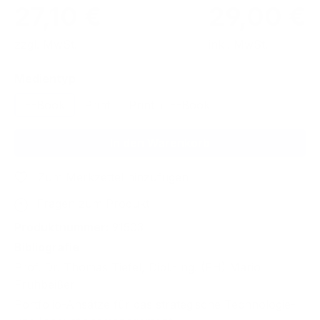
27,10 €
29,00 €
zzgl. MwSt.
inkl. MwSt.
auswählen
Medientyp
E-Book
Print
Print + E-Book
In den Warenkorb
Zum Merkzettel hinzufügen
Fragen zum Produkt
Produktnummer:
91503
Bibliografie
Prof. Dr. Thomas Tiefel, Dipl.-Ing. (FH) Mario
Frühbeißer
Portfolio-Ansätze für das strategische Technologie-