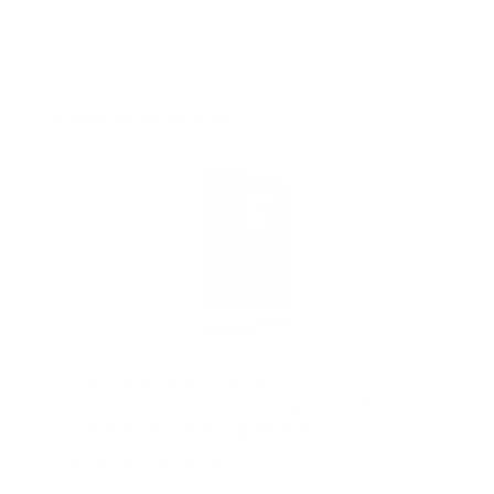
Produktgalerie überspringen
Ähnliche Produkte
Portfolio-Ansätze für das
strategische Technologie- und
Innovationsmanagement
Eine "State-of-the-Art"-Analyse