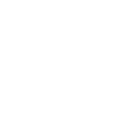
Telefonische Unterstützung unter:
+ 49 221 806 3535
Mo-Do: 08:00 - 17:00 Uhr
Fr: 08:00 - 15:00 Uhr
E-Mail:
tuev-media@de.tuv.com