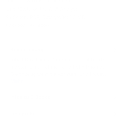
und Innovationsmanagement
Eine "State-of-the-Art"-Analyse
96 Seiten, PDF, Dateigröße: 1,2 MB
978-3-8249-1503-3
Beschreibung
Inhalt Das Thema "Innovation" hat für die
meisten Unternehmen eine hohe Priorität.
Gleichzeitig weist die Konsum- und Indust…
Mehr
Infos zu E-Books
Leseprobe