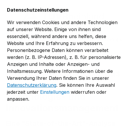
Zum Hauptinhalt springen
Datenschutzeinstellungen
Wir verwenden Cookies und andere Technologien
auf unserer Website. Einige von ihnen sind
essenziell, während andere uns helfen, diese
0,00 €*
Website und Ihre Erfahrung zu verbessern.
Personenbezogene Daten können verarbeitet
werden (z. B. IP-Adressen), z. B. für personalisierte
Themenbereiche
Verschiedenes
Anzeigen und Inhalte oder Anzeigen- und
Portfolio-Ansätze für das
Inhaltsmessung. Weitere Informationen über die
Verwendung Ihrer Daten finden Sie in unserer
strategische
Datenschutzerklärung
. Sie können Ihre Auswahl
jederzeit unter
Einstellungen
widerrufen oder
Technologie- und
anpassen.
Innovationsmanagement
Eine "State-of-the-Art"-Analyse