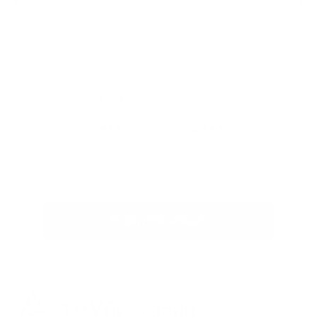
Methoden und Instrumente zur Lösung
strategischer Aufgabenstellungen
Gesamtüberblick über alle wichtigen
Portfolio-Ansätze
Medientyp:
Print
Regulärer Preis:
27,10 €
29,00 €
zzgl. MwSt
inkl. MwSt
evtl. zzgl. Versandkosten
In den Warenkorb