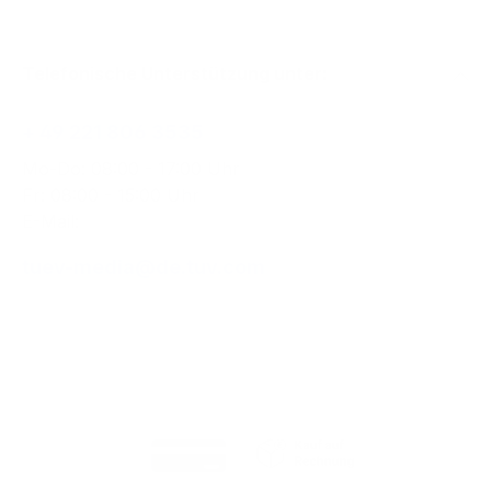
Telefonische Unterstützung unter:
+ 49 221 806 3535
Mo-Do: 08:00 - 17:00 Uhr
Fr: 08:00 - 15:00 Uhr
E-Mail:
tuev-media@de.tuv.com