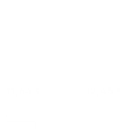
Bildergalerie überspringen
11,64 €
12,45 €
zzgl. MwSt.
inkl. MwSt.
auswählen
Medientyp
Download
Print