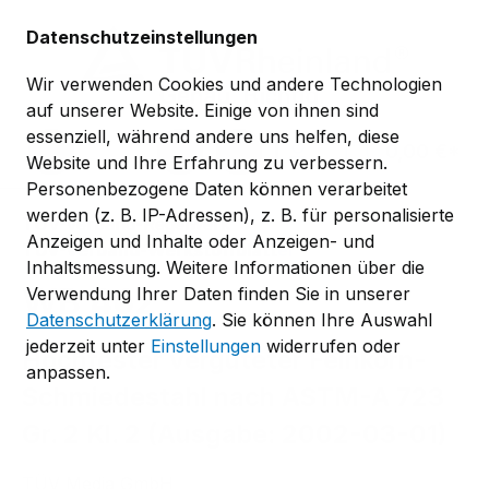
Zum Hauptinhalt springen
Datenschutzeinstellungen
Wir verwenden Cookies und andere Technologien
auf unserer Website. Einige von ihnen sind
essenziell, während andere uns helfen, diese
0,00 €*
Website und Ihre Erfahrung zu verbessern.
Personenbezogene Daten können verarbeitet
werden (z. B. IP-Adressen), z. B. für personalisierte
TÜV-Verband-Regelwerk
Anzeigen und Inhalte oder Anzeigen- und
TÜV-Verband-Werkstoffblätter
Inhaltsmessung. Weitere Informationen über die
WB 462
Verwendung Ihrer Daten finden Sie in unserer
Datenschutzerklärung
. Sie können Ihre Auswahl
jederzeit unter
Einstellungen
widerrufen oder
Hochfester vergüteter Feinkorn-
anpassen.
Schmiedestahl nach ASTM-A 723
Gr. 2 Kl. 2 (Ausgabe: 2002-03-01)
TÜV Media GmbH