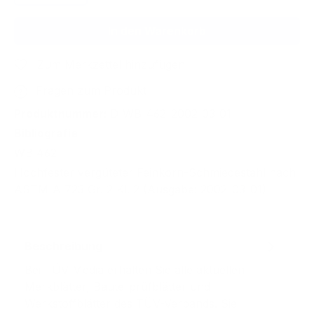
In den Warenkorb
Zum Merkzettel hinzufügen
Fragen zum Produkt
Produktnummer:
D_WB_462_2002_03_01
Bibliografie
WB 462
Hochfester vergüteter Feinkorn-Schmiedestahl nach
ASTM-A 723 Gr. 2 Kl. 2 (Ausgabe: 2002-03-01)
Beschreibung
Bei TÜV Media erhalten Sie alle aktuellen
Merkblätter, Bauteilprüfblätter und
Werkstoffblätter des TÜV-Verbands. Sie