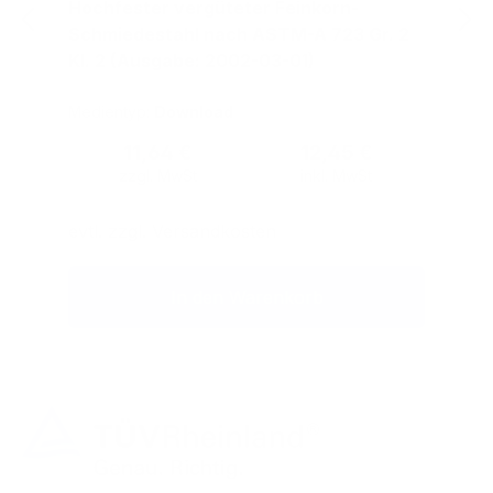
Hochfester vergüteter Feinkorn-
Schmiedestahl nach ASTM-A 723 Gr. 2
Kl. 2 (Ausgabe: 2002-03-01)
Medientyp:
Download
Regulärer Preis:
11,64 €
12,45 €
zzgl. MwSt
inkl. MwSt
evtl. zzgl. Versandkosten
In den Warenkorb