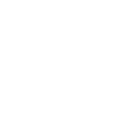
können…
Mehr
Produktgalerie überspringen
Ähnliche Produkte
WB 462