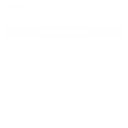
auswählen
Medientyp
Download
Print
In den Warenkorb
Zum Merkzettel hinzufügen
Fragen zum Produkt
Produktnummer:
D_WB_435_3_2012_03_01
Bibliografie
WB 435/3
Warmfester austenitischer Walz- und Schmiedestahl
X 5 NiCrTi 26 15, Werkstoff-Nr. 1.4980 Stabstahl,
Schmiedestück (Ausgabe: 2012-03-01)
Beschreibung