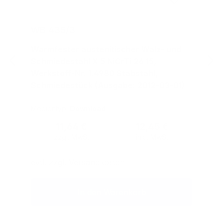
WB 435/3
Warmfester austenitischer Walz- und
Schmiedestahl X 5 NiCrTi 26 15,
Werkstoff-Nr. 1.4980 Stabstahl,
Schmiedestück (Ausgabe: 2012-03-01)
Medientyp:
Download
Regulärer Preis:
11,64 €
12,45 €
zzgl. MwSt
inkl. MwSt
evtl. zzgl. Versandkosten
In den Warenkorb