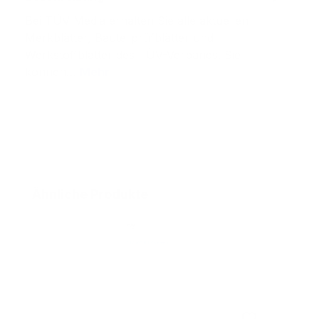
Bei TÜV Media erhalten Sie alle aktuellen
Merkblätter, Bauteilprüfblätter und
Werkstoffblätter des TÜV-Verbands. Sie
können…
Mehr
Produktgalerie überspringen
Ähnliche Produkte