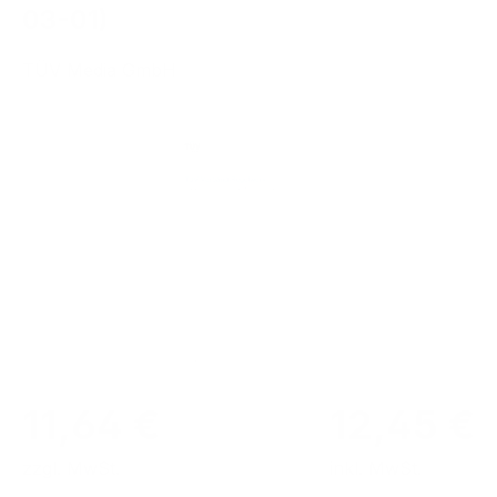
03-01)
TÜV Media GmbH
Bildergalerie überspringen
11,64 €
12,45 €
zzgl. MwSt.
inkl. MwSt.