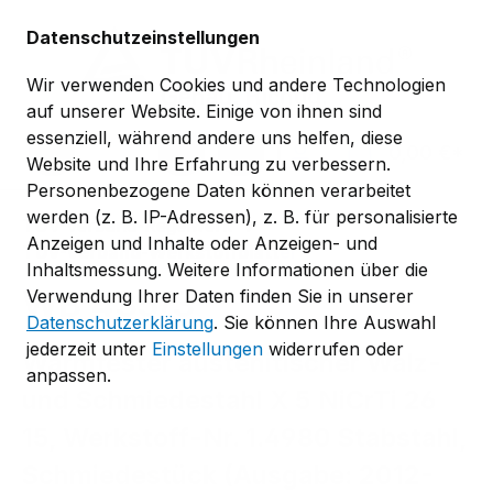
Zum Hauptinhalt springen
Datenschutzeinstellungen
Wir verwenden Cookies und andere Technologien
auf unserer Website. Einige von ihnen sind
essenziell, während andere uns helfen, diese
0,00 €*
Website und Ihre Erfahrung zu verbessern.
Personenbezogene Daten können verarbeitet
werden (z. B. IP-Adressen), z. B. für personalisierte
TÜV-Verband-Regelwerk
Anzeigen und Inhalte oder Anzeigen- und
TÜV-Verband-Werkstoffblätter
Inhaltsmessung. Weitere Informationen über die
WB 435/3
Verwendung Ihrer Daten finden Sie in unserer
Datenschutzerklärung
. Sie können Ihre Auswahl
jederzeit unter
Einstellungen
widerrufen oder
Warmfester austenitischer Walz-
anpassen.
und Schmiedestahl X 5 NiCrTi 26
15, Werkstoff-Nr. 1.4980 Stabstahl,
Schmiedestück (Ausgabe: 2012-