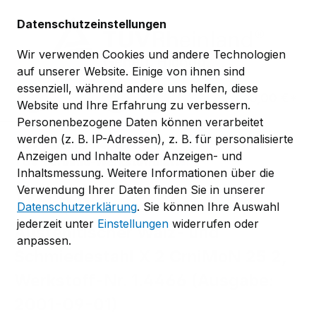
Zum Hauptinhalt springen
Datenschutzeinstellungen
Wir verwenden Cookies und andere Technologien
auf unserer Website. Einige von ihnen sind
essenziell, während andere uns helfen, diese
0,00 €*
Website und Ihre Erfahrung zu verbessern.
Personenbezogene Daten können verarbeitet
werden (z. B. IP-Adressen), z. B. für personalisierte
TÜV-Verband-Regelwerk
Anzeigen und Inhalte oder Anzeigen- und
TÜV-Verband-Werkstoffblätter
Inhaltsmessung. Weitere Informationen über die
WB 415
Verwendung Ihrer Daten finden Sie in unserer
Datenschutzerklärung
. Sie können Ihre Auswahl
jederzeit unter
Einstellungen
widerrufen oder
Austenitischer Walz- und
anpassen.
Schmiedestahl X 2 CrniMoN 25 2,
Werkstoff-Nr. 1.4466 (Ausgabe:
2001-09-01)