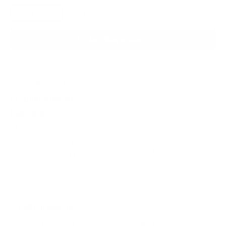
Download
Print
In den Warenkorb
Zum Merkzettel hinzufügen
Fragen zum Produkt
Produktnummer:
D_WB_415_2001_09_01
Bibliografie
WB 415
Austenitischer Walz- und Schmiedestahl X 2
CrniMoN 25 2, Werkstoff-Nr. 1.4466 (Ausgabe: 2001-
09-01)
Beschreibung
Bei TÜV Media erhalten Sie alle aktuellen