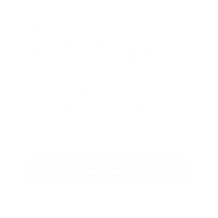
WB 415
Austenitischer Walz- und
Schmiedestahl X 2 CrniMoN 25 2,
Werkstoff-Nr. 1.4466 (Ausgabe: 2001-
09-01)
Medientyp:
Download
Regulärer Preis:
11,64 €
12,45 €
zzgl. MwSt
inkl. MwSt
evtl. zzgl. Versandkosten
In den Warenkorb