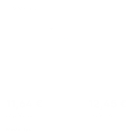
TÜV Media GmbH
Bildergalerie überspringen
11,64 €
12,45 €
zzgl. MwSt.
inkl. MwSt.
auswählen
Medientyp