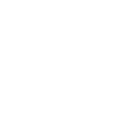
Merkblätter, Bauteilprüfblätter und
Werkstoffblätter des TÜV-Verbands. Sie
können…
Mehr
Produktgalerie überspringen
Ähnliche Produkte