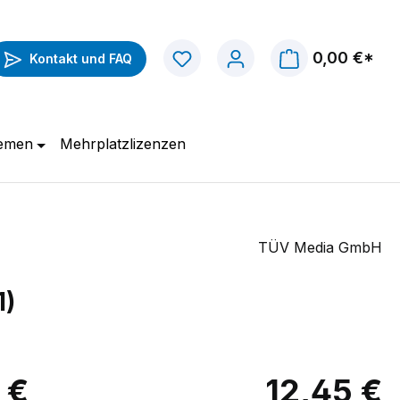
0,00 €*
Kontakt und FAQ
hemen
Mehrplatzlizenzen
TÜV Media GmbH
1)
 €
12,45 €