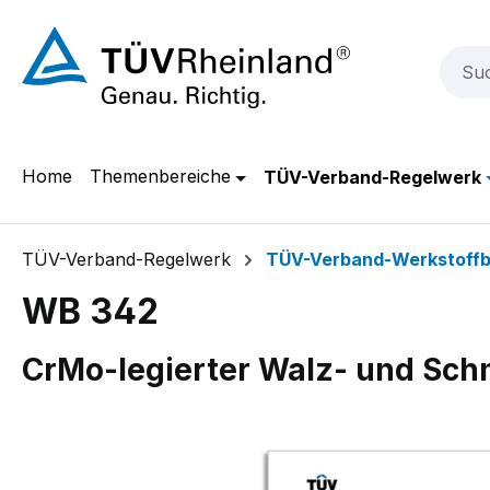
m Hauptinhalt springen
Zur Suche springen
Zur Hauptnavigation springen
Home
Themenbereiche
TÜV-Verband-Regelwerk
TÜV-Verband-Regelwerk
TÜV-Verband-Werkstoffb
WB 342
CrMo-legierter Walz- und Sch
Bildergalerie überspringen