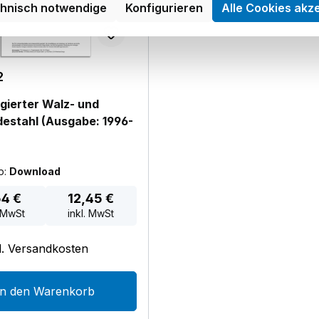
chnisch notwendige
Konfigurieren
Alle Cookies akz
2
gierter Walz- und
estahl (Ausgabe: 1996-
p:
Download
r Preis:
64 €
12,45 €
 MwSt
inkl. MwSt
gl. Versandkosten
In den Warenkorb