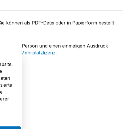
Sie können als PDF-Datei oder in Papierform bestellt
e einzelne Person und einen einmaligen Ausdruck
 Sie eine
Mehrplatzlizenz
.
bsite.
e
Daten
sierte
re
serer