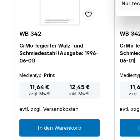
Nur te
WB 342
WB 34
CrMo-legierter Walz- und
CrMo-le
Schmiedestahl (Ausgabe: 1996-
Schmied
06-01)
06-01)
Medientyp:
Print
Medienty
Regulärer Preis:
Reguläre
11,64 €
12,45 €
11,
zzgl. MwSt
inkl. MwSt
zzgl.
evtl. zzgl. Versandkosten
evtl. zz
In den Warenkorb