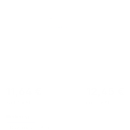
Bildergalerie überspringen
11,64 €
12,45 €
zzgl. MwSt.
inkl. MwSt.
auswählen
Medientyp
Download
Print