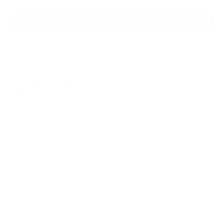
In den Warenkorb
Zum Merkzettel hinzufügen
Fragen zum Produkt
Produktnummer:
D_MB_VDK_008_2019_02_22
Bibliografie
MB VDK 008
Verwendung der Nickel-Chrom-Eisen-Legierung
NiCr15Fe (Ausgabe: 2019-02-22)
Beschreibung
Bei TÜV Media erhalten Sie alle aktuellen
Merkblätter, Bauteilprüfblätter und
Werkstoffblätter des TÜV-Verbands. Sie