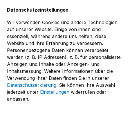
Zum Hauptinhalt springen
Datenschutzeinstellungen
Wir verwenden Cookies und andere Technologien
auf unserer Website. Einige von ihnen sind
essenziell, während andere uns helfen, diese
0,00 €*
Website und Ihre Erfahrung zu verbessern.
Personenbezogene Daten können verarbeitet
werden (z. B. IP-Adressen), z. B. für personalisierte
TÜV-Verband-Regelwerk
Anzeigen und Inhalte oder Anzeigen- und
TÜV-Verband-Merkblätter
VDK
Inhaltsmessung. Weitere Informationen über die
MB VDK 008
Verwendung Ihrer Daten finden Sie in unserer
Datenschutzerklärung
. Sie können Ihre Auswahl
jederzeit unter
Einstellungen
widerrufen oder
Verwendung der Nickel-Chrom-
anpassen.
Eisen-Legierung NiCr15Fe
(Ausgabe: 2019-02-22)
TÜV Media GmbH