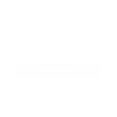
Verwendung der Nickel-Chrom-Eisen-
Legierung NiCr15Fe (Ausgabe: 2019-02-
22)
Medientyp:
Print
Regulärer Preis:
11,64 €
12,45 €
zzgl. MwSt
inkl. MwSt
evtl. zzgl. Versandkosten
In den Warenkorb