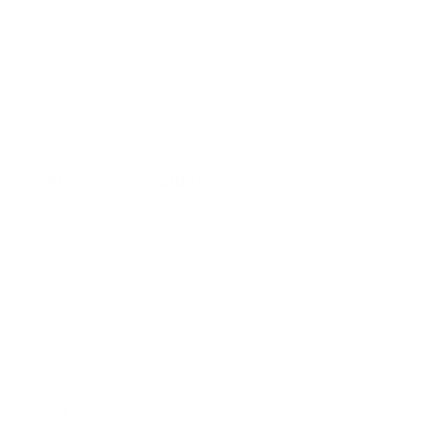
können…
Mehr
Produktgalerie überspringen
Ähnliche Produkte
MB VDK 008