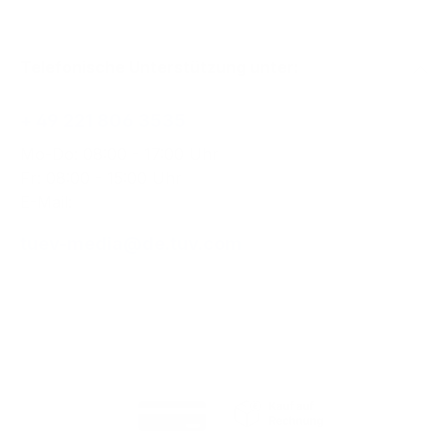
Telefonische Unterstützung unter:
+ 49 221 806 3535
Mo-Do: 08:00 - 17:00 Uhr
Fr: 08:00 - 15:00 Uhr
E-Mail:
tuev-media@de.tuv.com