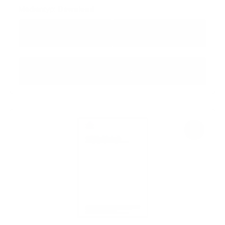
Medientyp:
Download
Regulärer Preis:
36,59 €
39,15 €
zzgl. MwSt
inkl. MwSt
In den Warenkorb