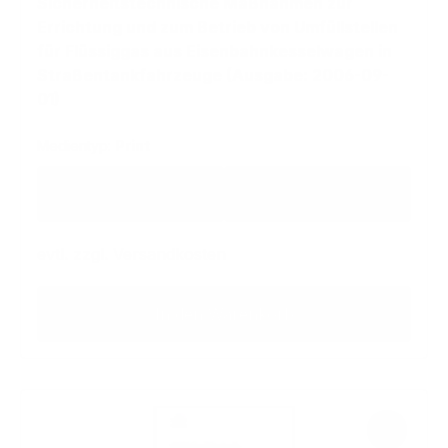
Sicherheitstechnische Maßnahmen zur
Errichtung und zum Betrieb von Umfüllstellen
für Flüssiggas aus Eisenbahnkesselwagen in
Straßentankfahrzeuge (Ausgabe: 2006-09-
01)
Medientyp:
Print
Regulärer Preis:
44,32 €
47,42 €
zzgl. MwSt
inkl. MwSt
evtl. zzgl. Versandkosten
In den Warenkorb