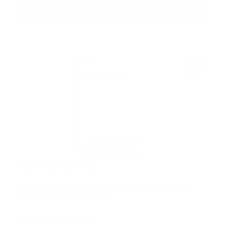
In den Warenkorb
MB DRGA 514-eng
Requirements for hydrogen fueling stations
(Ausgabe: 2010-04-01)
Medientyp:
Download