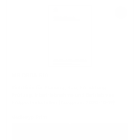
MB DRGA 510
Richtlinie für Planung, Bau, Errichtung,
Prüfung, Inbetriebnahme und Betrieb von
Erdgastankstellen (Ausgabe: 2020-10-19)
Medientyp:
Print
Regulärer Preis:
72,53 €
77,61 €
zzgl. MwSt
inkl. MwSt