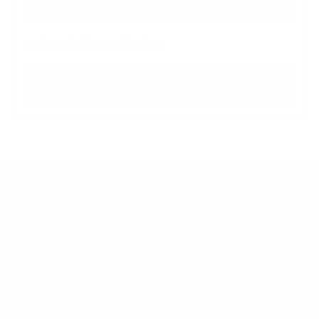
zzgl. MwSt
inkl. MwSt
evtl. zzgl. Versandkosten
In den Warenkorb
Informationen