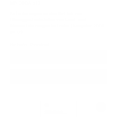
MB DRGA 513
Anforderungen an den Betrieb von
Flüssiggastankstellen von Land- und
Wasserfahrzeugen im Freien (Ausgabe: 2008-
09-01)
Medientyp:
Download
Regulärer Preis:
36,59 €
39,15 €
zzgl. MwSt
inkl. MwSt
In den Warenkorb