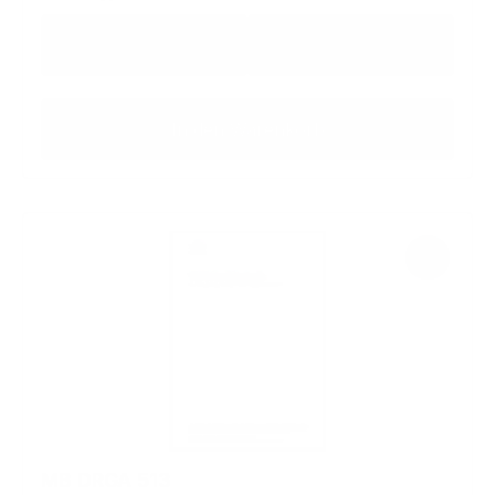
Regulärer Preis:
45,74 €
48,94 €
zzgl. MwSt
inkl. MwSt
In den Warenkorb
MB DRGA 513