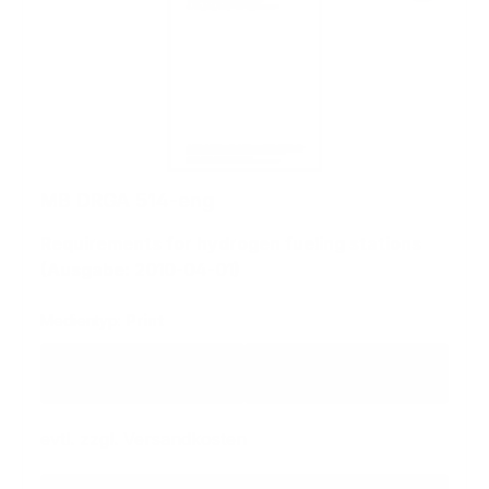
MB DRGA 514-eng
Requirements for hydrogen fueling stations
(Ausgabe: 2010-04-01)
Medientyp:
Print
Regulärer Preis:
55,40 €
59,28 €
zzgl. MwSt
inkl. MwSt
evtl. zzgl. Versandkosten