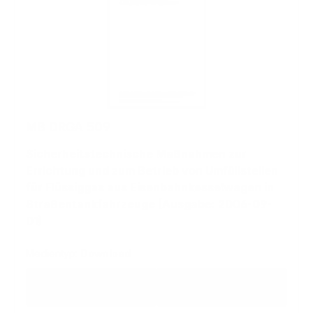
MB DRGA 509
Sicherheitstechnische Maßnahmen zur
Errichtung und zum Betrieb von Umfüllstellen
für Flüssiggas aus Eisenbahnkesselwagen in
Straßentankfahrzeuge (Ausgabe: 2006-09-
01)
Medientyp:
Download
Regulärer Preis:
36,59 €
39,15 €
zzgl. MwSt
inkl. MwSt