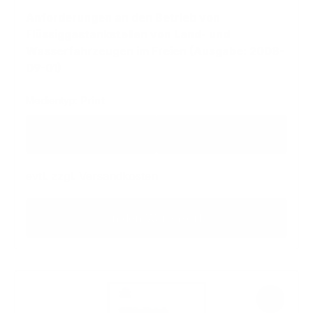
Anforderungen an den Betrieb von
Flüssiggastankstellen von Land- und
Wasserfahrzeugen im Freien (Ausgabe: 2008-
09-01)
Medientyp:
Print
Regulärer Preis:
44,32 €
47,42 €
zzgl. MwSt
inkl. MwSt
evtl. zzgl. Versandkosten
In den Warenkorb