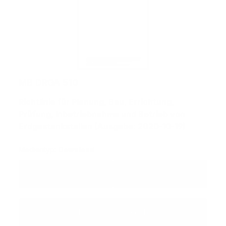
MB DRGA 510
Richtlinie für Planung, Bau, Errichtung,
Prüfung, Inbetriebnahme und Betrieb von
Erdgastankstellen (Ausgabe: 2020-10-19)
Medientyp:
Download
Regulärer Preis:
59,86 €
64,05 €
zzgl. MwSt
inkl. MwSt
In den Warenkorb