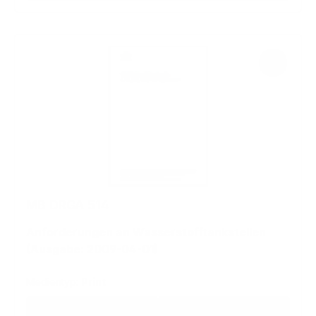
MB DRGA 514
Anforderungen an Wasserstofftankstellen
(Ausgabe: 2009-04-01)
Medientyp:
Print
Regulärer Preis:
44,32 €
47,42 €