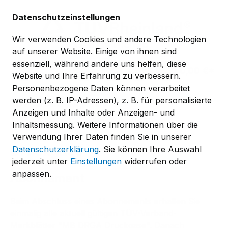
Zum Hauptinhalt springen
Datenschutzeinstellungen
Wir verwenden Cookies und andere Technologien
auf unserer Website. Einige von ihnen sind
essenziell, während andere uns helfen, diese
0,00 €*
Website und Ihre Erfahrung zu verbessern.
Personenbezogene Daten können verarbeitet
werden (z. B. IP-Adressen), z. B. für personalisierte
TÜV-Verband-Regelwerk
Anzeigen und Inhalte oder Anzeigen- und
TÜV-Verband-Merkblätter
Druckgase
Inhaltsmessung. Weitere Informationen über die
Verwendung Ihrer Daten finden Sie in unserer
Druckgase
Datenschutzerklärung
. Sie können Ihre Auswahl
jederzeit unter
Einstellungen
widerrufen oder
anpassen.
Abonnement
Beim Abschluss eines Abonnements erhalten Sie
einmalig alle aktuell gültigen TÜV-Verband-
Merkblätter "MB DRGA Druckgase". Danach