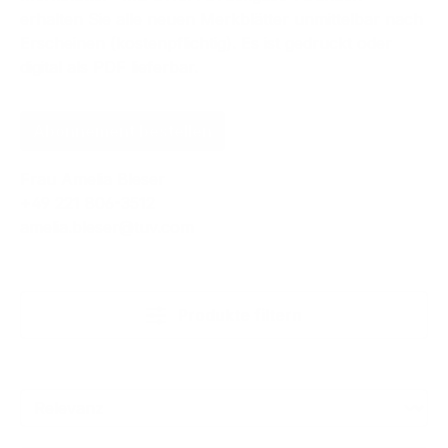
erhalten Sie alle neuen Merkblätter unmittelbar nach
Erscheinen (kostenpflichtig). Es ist gedruckt oder
digital als PDF lieferbar.
Abonnement bestellen
Frau Amelia Bleser
+49 221 806-3512
amelia.bleser@tuv.com
Produkte filtern