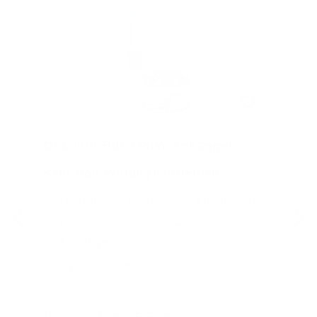
Das TÜV-Buch PKW-Anhänger
Kauf, Bau, Prüfung und Betrieb
Technik und Betrieb von Anhängern
Tipps zu Um- und Eigenbau von
Anhängern
Bauvorschriften und
Zulassungsverfahren
Medientyp:
Print + E-Book