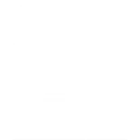
+ 49 221 806 3535
Mo-Do: 08:00 - 17:00 Uhr
Fr: 08:00 - 15:00 Uhr
E-Mail:
tuev-media@de.tuv.com
Zertifikate ISO 9001, 14001, 45001
Alle Preise exkl. gesetzl. Mehrwertsteuer zzgl.
Versandkosten
und ggf. Nachnahmegebühren,