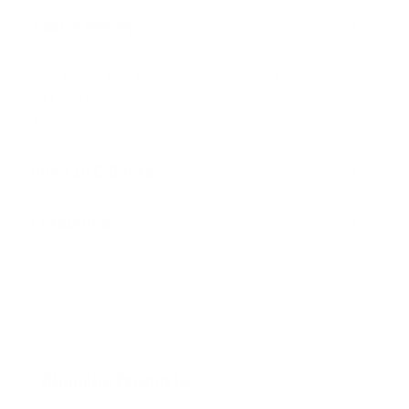
Beschreibung
Zielgruppe Nutzer, Käufer und Selbstbauer
von PKW-Anhängern Inhalt In der Buchreihe
"TÜV-Tipps" werden aktuelle Informatione…
Mehr
Infos zu E-Books
Leseprobe
Produktgalerie überspringen
Ähnliche Produkte