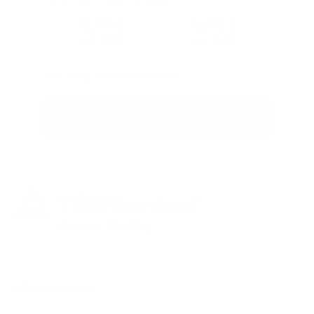
Regulärer Preis:
15,70 €
16,80 €
zzgl. MwSt
inkl. MwSt
evtl. zzgl. Versandkosten
In den Warenkorb
Informationen