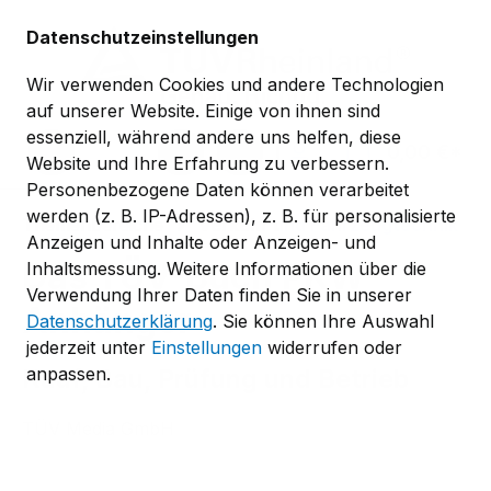
Zum Hauptinhalt springen
Datenschutzeinstellungen
Wir verwenden Cookies und andere Technologien
auf unserer Website. Einige von ihnen sind
essenziell, während andere uns helfen, diese
0,00 €*
Website und Ihre Erfahrung zu verbessern.
Personenbezogene Daten können verarbeitet
werden (z. B. IP-Adressen), z. B. für personalisierte
Themenbereiche
Verkehr und Fahrzeugtechnik
Anzeigen und Inhalte oder Anzeigen- und
Das TÜV-Buch PKW-
Inhaltsmessung. Weitere Informationen über die
Verwendung Ihrer Daten finden Sie in unserer
Anhänger
Datenschutzerklärung
. Sie können Ihre Auswahl
jederzeit unter
Einstellungen
widerrufen oder
Kauf, Bau, Prüfung und Betrieb
anpassen.
TÜV Media GmbH