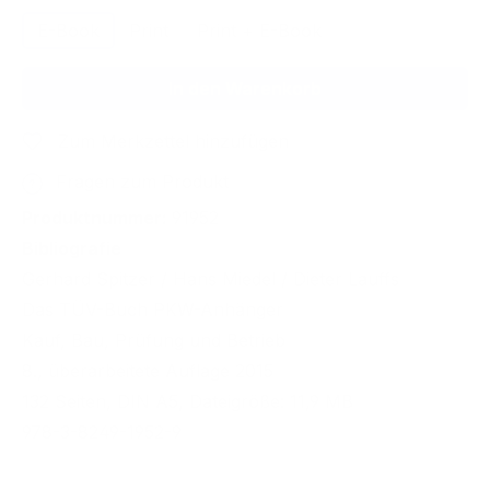
E-Book
Print
Print + E-Book
In den Warenkorb
Zum Merkzettel hinzufügen
Fragen zum Produkt
Produktnummer:
91952
Bibliografie
Gerhard Spitzer / Hans Miedel / Dieter Lauffs
Das TÜV-Buch PKW-Anhänger
Kauf, Bau, Prüfung und Betrieb
8., überarbeitete Auflage 2015
132 Seiten, DIN A5, Dateigröße: 11,9 MB
978-3-8249-1952-9