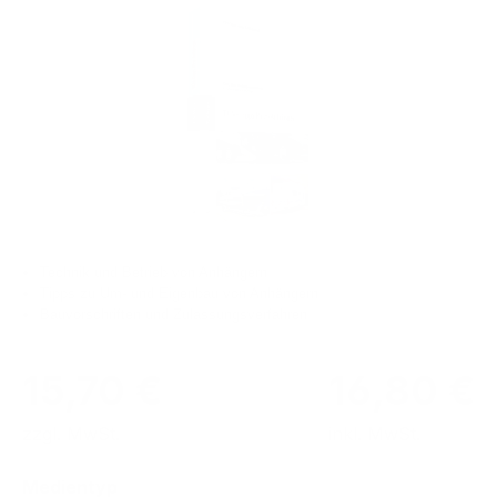
Bildergalerie überspringen
Technik und Betrieb von Anhängern
Tipps zu Um- und Eigenbau von Anhängern
Bauvorschriften und Zulassungsverfahren
15,70 €
16,80 €
zzgl. MwSt.
inkl. MwSt.
auswählen
Medientyp