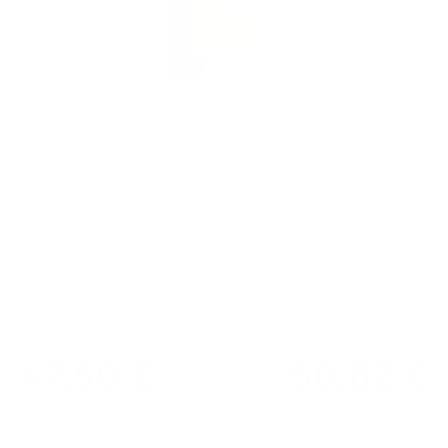
Alle Vorschriften für den Transport von
gefährlichen Gütern auf der Straße
ADR 2025 und nationale Folgeverordnungen
Praktische Hilfsmittel: Stichwortverzeichnis,
Klappregister etc.
47,50 €
50,82 €
zzgl. MwSt.
inkl. MwSt.