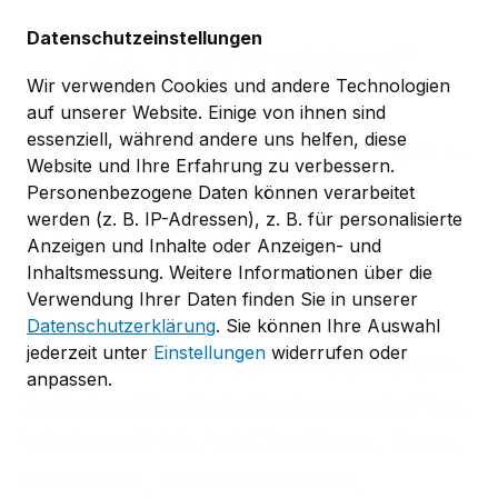
Zum Hauptinhalt springen
Datenschutzeinstellungen
Wir verwenden Cookies und andere Technologien
auf unserer Website. Einige von ihnen sind
essenziell, während andere uns helfen, diese
0,00 €*
Website und Ihre Erfahrung zu verbessern.
Personenbezogene Daten können verarbeitet
werden (z. B. IP-Adressen), z. B. für personalisierte
TÜV-Verband-Regelwerk
Anzeigen und Inhalte oder Anzeigen- und
TÜV-Verband-Werkstoffblätter
Inhaltsmessung. Weitere Informationen über die
WB 434
Verwendung Ihrer Daten finden Sie in unserer
Datenschutzerklärung
. Sie können Ihre Auswahl
jederzeit unter
Einstellungen
widerrufen oder
X10NiCrAlTi 32-20 H mit erhöhten
anpassen.
Zeitstandfestigkeitseigenschaften,
Werkstoff-Nr. 1.4876; Blech, Band,
Stabstahl, Schmiedestück,