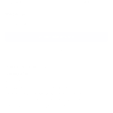
zzgl. MwSt.
inkl. MwSt.
auswählen
Medientyp
Download
Print
In den Warenkorb
Zum Merkzettel hinzufügen
Fragen zum Produkt
Produktnummer:
D_WB_434_2024_10_01
Bibliografie
WB 434
X10NiCrAlTi 32-20 H mit erhöhten
Zeitstandfestigkeitseigenschaften, Werkstoff-Nr.
1.4876; Blech, Band, Stabstahl, Schmiedestück,
nahtloses Rohr (Ausgabe: 2024-10-01)