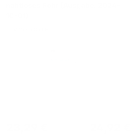
nahtloses Rohr (Ausgabe: 2024-
10-01)
TÜV Media GmbH
Bildergalerie überspringen
23,29 €
24,92 €