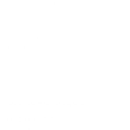
Datenschutzerklärung
Impressum
Versandkosten
Kontakt und FAQ
Widerrufsformular
Barrierefreiheit
Cookie-Einstellungen
Telefonische Unterstützung unter:
+ 49 221 806 3535
Mo-Do: 08:00 - 17:00 Uhr