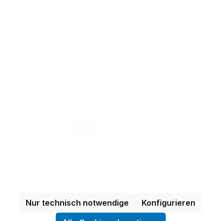
Fr: 08:00 - 15:00 Uhr
E-Mail:
tuev-media@de.tuv.com
Zertifikate ISO 9001, 14001, 45001
Alle Preise exkl. gesetzl. Mehrwertsteuer zzgl.
Versandkosten
und ggf. Nachnahmegebühren,
wenn nicht anders angegeben.
Nur technisch notwendige
Konfigurieren