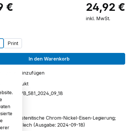
9 €
24,92 €
inkl. MwSt.
auswählen
Print
In den Warenkorb
rkzettel hinzufügen
 zum Produkt
bsite.
mmer:
D_WB_581_2024_09_18
e
Daten
sierte
ltige austenitische Chrom-Nickel-Eisen-Legierung;
re
) HT+; Blech (Ausgabe: 2024-09-18)
serer