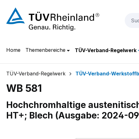
m Hauptinhalt springen
Zur Suche springen
Zur Hauptnavigation springen
Home
Themenbereiche
TÜV-Verband-Regelwerk
TÜV-Verband-Regelwerk
TÜV-Verband-Werkstoffb
WB 581
Hochchromhaltige austenitisc
HT+; Blech (Ausgabe: 2024-09