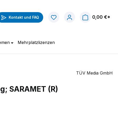
0,00 €*
Kontakt und FAQ
hemen
Mehrplatzlizenzen
TÜV Media GmbH
ng; SARAMET (R)