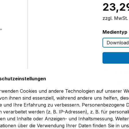
23,2
zzgl. MwSt.
Medientyp
Download
Zum Me
schutzeinstellungen
Fragen
rwenden Cookies und andere Technologien auf unserer We
Produktnu
 von ihnen sind essenziell, während andere uns helfen, dies
Bibliografie
e und Ihre Erfahrung zu verbessern. Personenbezogene 
WB 581
 verarbeitet werden (z. B. IP-Adressen), z. B. für personali
Hochchromha
en und Inhalte oder Anzeigen- und Inhaltsmessung. Weite
SARAMET (R
ationen über die Verwendung Ihrer Daten finden Sie in un