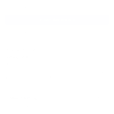
Download
Print
In den Warenkorb
Zum Merkzettel hinzufügen
Fragen zum Produkt
Produktnummer:
D_WB_485_2024_02_08
Bibliografie
WB 485
Hochwarmfeste Nickelbasislegierung NiCr23Co12Mo;
Werkstoff-Nr. 2.4663 (Ausgabe: 2024-02-08)
Beschreibung
Bei TÜV Media erhalten Sie alle aktuellen
Merkblätter, Bauteilprüfblätter und