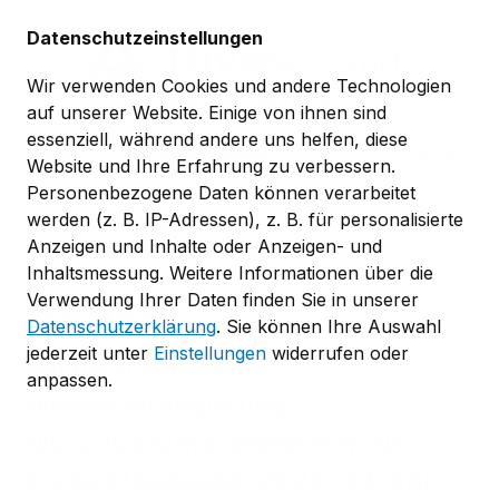
Zum Hauptinhalt springen
Datenschutzeinstellungen
Wir verwenden Cookies und andere Technologien
auf unserer Website. Einige von ihnen sind
essenziell, während andere uns helfen, diese
0,00 €*
Website und Ihre Erfahrung zu verbessern.
Personenbezogene Daten können verarbeitet
werden (z. B. IP-Adressen), z. B. für personalisierte
TÜV-Verband-Regelwerk
Anzeigen und Inhalte oder Anzeigen- und
TÜV-Verband-Werkstoffblätter
Inhaltsmessung. Weitere Informationen über die
WB 485
Verwendung Ihrer Daten finden Sie in unserer
Datenschutzerklärung
. Sie können Ihre Auswahl
jederzeit unter
Einstellungen
widerrufen oder
Hochwarmfeste
anpassen.
Nickelbasislegierung
NiCr23Co12Mo; Werkstoff-Nr.
2.4663 (Ausgabe: 2024-02-08)