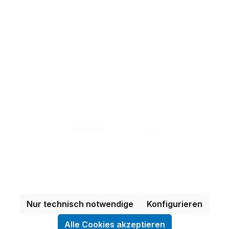
Fr: 08:00 - 15:00 Uhr
E-Mail:
tuev-media@de.tuv.com
Zertifikate ISO 9001, 14001, 45001
Alle Preise exkl. gesetzl. Mehrwertsteuer zzgl.
Versandkosten
und ggf. Nachnahmegebühren,
wenn nicht anders angegeben.
Nur technisch notwendige
Konfigurieren
Alle Cookies akzeptieren
© 2026 Umgesetzt durch
Commerce Partner