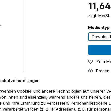
11,64
zzgl. MwSt.
Medientyp
Download
Zum Me
Fragen
Produktnu
schutzeinstellungen
Bibliografie
rwenden Cookies und andere Technologien auf unserer We
WB 387
 von ihnen sind essenziell, während andere uns helfen, dies
Aluminium-K
e und Ihre Erfahrung zu verbessern. Personenbezogene 
walzplattier
 verarbeitet werden (z. B. IP-Adressen), z. B. für personali