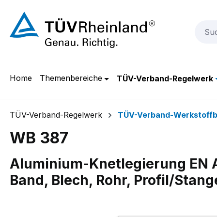
m Hauptinhalt springen
Zur Suche springen
Zur Hauptnavigation springen
Home
Themenbereiche
TÜV-Verband-Regelwerk
TÜV-Verband-Regelwerk
TÜV-Verband-Werkstoffb
WB 387
Aluminium-Knetlegierung EN A
Band, Blech, Rohr, Profil/Stan