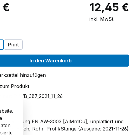
 €
12,45 €
inkl. MwSt.
auswählen
Print
In den Warenkorb
rkzettel hinzufügen
 zum Produkt
mmer:
D_WB_387_2021_11_26
bsite.
e
netlegierung EN AW-3003 [AlMn1Cu], unplattiert und
Daten
t Band, Blech, Rohr, Profil/Stange (Ausgabe: 2021-11-26)
sierte