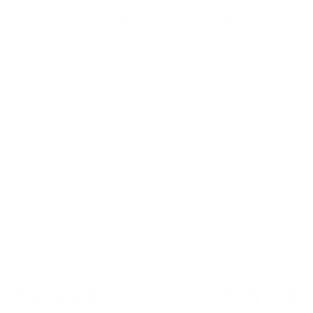
wide flats, steel bars (Ausgabe:
2020-09-04)
TÜV Media GmbH
Bildergalerie überspringen
14,55 €
15,57 €