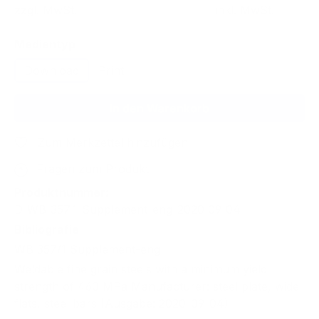
zzgl. MwSt.
inkl. MwSt.
auswählen
Medientyp
Download
Print
In den Warenkorb
Zum Merkzettel hinzufügen
Fragen zum Produkt
Produktnummer:
D_WB_357_1_Supplement_eng_2020_09_04
Bibliografie
WB 357/1 Supplement-eng
Weldable fine grain steels with a minimum yield
strength of 460 MPa Manufacturer: steel plate, wide
flats, steel bars (Ausgabe: 2020-09-04)