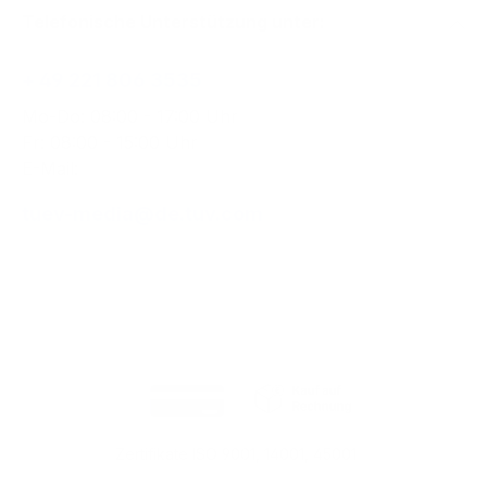
Telefonische Unterstützung unter:
+ 49 221 806 3535
Mo-Do: 08:00 - 17:00 Uhr
Fr: 08:00 - 15:00 Uhr
E-Mail:
tuev-media@de.tuv.com
Zertifikate ISO 9001, 14001, 45001