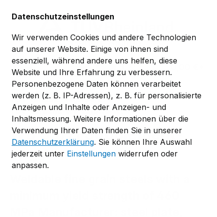
Zum Hauptinhalt springen
Datenschutzeinstellungen
Wir verwenden Cookies und andere Technologien
auf unserer Website. Einige von ihnen sind
essenziell, während andere uns helfen, diese
0,00 €*
Website und Ihre Erfahrung zu verbessern.
Personenbezogene Daten können verarbeitet
werden (z. B. IP-Adressen), z. B. für personalisierte
TÜV-Verband-Regelwerk
Anzeigen und Inhalte oder Anzeigen- und
TÜV-Verband-Werkstoffblätter
Inhaltsmessung. Weitere Informationen über die
WB 357/1 Supplement-
Verwendung Ihrer Daten finden Sie in unserer
Datenschutzerklärung
. Sie können Ihre Auswahl
eng
jederzeit unter
Einstellungen
widerrufen oder
anpassen.
Weldable fine grain steels with a
minimum yield strength of 460
MPa Manufacturer: steel plate,