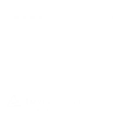
Beschreibung
Bei TÜV Media erhalten Sie alle aktuellen
Merkblätter, Bauteilprüfblätter und
Werkstoffblätter des TÜV-Verbands. Sie
können…
Mehr