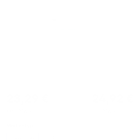
Bildergalerie überspringen
23,29 €
24,92 €
zzgl. MwSt.
inkl. MwSt.
auswählen
Medientyp
Download
Print