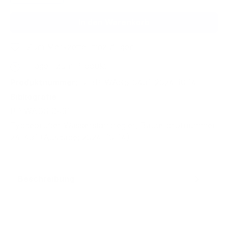
In den Warenkorb
Zum Merkzettel hinzufügen
Fragen zum Produkt
Produktnummer:
D_BP_WASS_0431_2024_10_14
Bibliografie
BP WASS 0431
Typgeprüfter Wasserstandregler, Bauteilprüfnummer
24-431 (Ausgabe: 2024-10-14)
Beschreibung