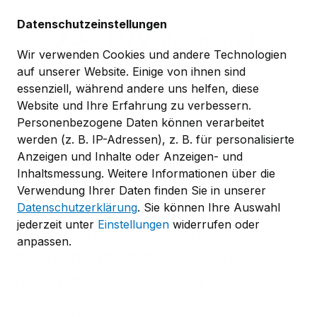
Zum Hauptinhalt springen
Datenschutzeinstellungen
Wir verwenden Cookies und andere Technologien
auf unserer Website. Einige von ihnen sind
essenziell, während andere uns helfen, diese
0,00 €*
Website und Ihre Erfahrung zu verbessern.
Personenbezogene Daten können verarbeitet
werden (z. B. IP-Adressen), z. B. für personalisierte
TÜV-Verband-Regelwerk
Anzeigen und Inhalte oder Anzeigen- und
TÜV-Verband-Bauteilprüfblätter
Wasserstand
Inhaltsmessung. Weitere Informationen über die
BP WASS 0431
Verwendung Ihrer Daten finden Sie in unserer
Datenschutzerklärung
. Sie können Ihre Auswahl
jederzeit unter
Einstellungen
widerrufen oder
Typgeprüfter Wasserstandregler,
anpassen.
Bauteilprüfnummer 24-431
(Ausgabe: 2024-10-14)
TÜV Media GmbH