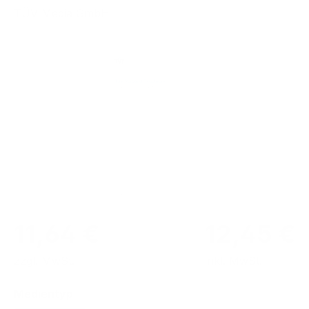
TÜV Media GmbH
Bildergalerie überspringen
11,64 €
12,45 €
zzgl. MwSt.
inkl. MwSt.
auswählen
Medientyp