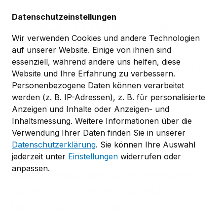
Zum Hauptinhalt springen
Datenschutzeinstellungen
Wir verwenden Cookies und andere Technologien
auf unserer Website. Einige von ihnen sind
essenziell, während andere uns helfen, diese
0,00 €*
Website und Ihre Erfahrung zu verbessern.
Personenbezogene Daten können verarbeitet
werden (z. B. IP-Adressen), z. B. für personalisierte
TÜV-Verband-Regelwerk
Anzeigen und Inhalte oder Anzeigen- und
TÜV-Verband-Bauteilprüfblätter
Inhaltsmessung. Weitere Informationen über die
Sicherheitsventile
Verwendung Ihrer Daten finden Sie in unserer
BP SIVE 0948
Datenschutzerklärung
. Sie können Ihre Auswahl
jederzeit unter
Einstellungen
widerrufen oder
anpassen.
Bauteilgeprüftes Sicherheitsventil;
Bauteilprüfnummer 24-948
(Ausgabe: 2024-08-22)