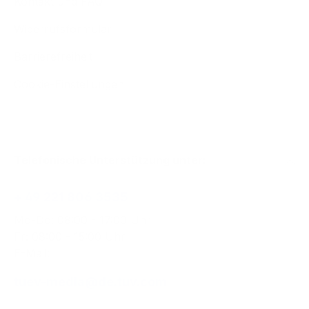
Kontakt und FAQ
Widerrufsformular
Barrierefreiheit
Cookie-Einstellungen
Telefonische Unterstützung unter:
+ 49 221 806 3535
Mo-Do: 08:00 - 17:00 Uhr
Fr: 08:00 - 15:00 Uhr
E-Mail:
tuev-media@de.tuv.com