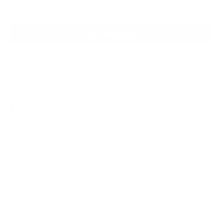
Download
Print
In den Warenkorb
Zum Merkzettel hinzufügen
Fragen zum Produkt
Produktnummer:
D_BP_SIVE_0948_2024_08_22
Bibliografie
BP SIVE 0948
Bauteilgeprüftes Sicherheitsventil;
Bauteilprüfnummer 24-948 (Ausgabe: 2024-08-22)
Beschreibung