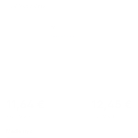
TÜV Media GmbH
Bildergalerie überspringen
11,64 €
12,45 €
zzgl. MwSt.
inkl. MwSt.
auswählen
Medientyp