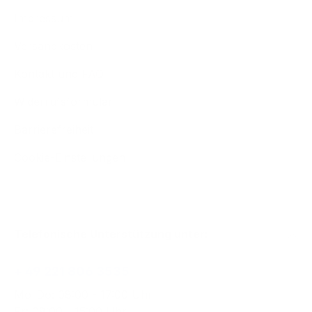
Impressum
Versandkosten
Kontakt und FAQ
Widerrufsformular
Barrierefreiheit
Cookie-Einstellungen
Telefonische Unterstützung unter:
+ 49 221 806 3535
Mo-Do: 08:00 - 17:00 Uhr
Fr: 08:00 - 15:00 Uhr