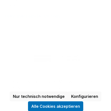
E-Mail:
tuev-media@de.tuv.com
Zertifikate ISO 9001, 14001, 45001
Alle Preise exkl. gesetzl. Mehrwertsteuer zzgl.
Versandkosten
und ggf. Nachnahmegebühren,
wenn nicht anders angegeben.
Nur technisch notwendige
Konfigurieren
Alle Cookies akzeptieren
© 2026 Umgesetzt durch
Commerce Partner