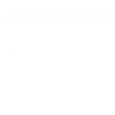
Download
Print
In den Warenkorb
Zum Merkzettel hinzufügen
Fragen zum Produkt
Produktnummer:
D_BP_SIVE_0734_2024_04_12
Bibliografie
BP SIVE 0734
Bauteilgeprüftes Sicherheitsventil;
Bauteilprüfnummer 24-734 (Ausgabe: 2024-04-12)
Beschreibung
Bei TÜV Media erhalten Sie alle aktuellen
Merkblätter, Bauteilprüfblätter und