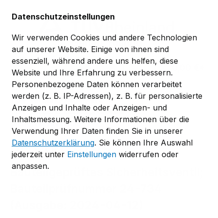
Zum Hauptinhalt springen
Datenschutzeinstellungen
Wir verwenden Cookies und andere Technologien
auf unserer Website. Einige von ihnen sind
essenziell, während andere uns helfen, diese
0,00 €*
Website und Ihre Erfahrung zu verbessern.
Personenbezogene Daten können verarbeitet
werden (z. B. IP-Adressen), z. B. für personalisierte
TÜV-Verband-Regelwerk
Anzeigen und Inhalte oder Anzeigen- und
TÜV-Verband-Bauteilprüfblätter
Inhaltsmessung. Weitere Informationen über die
Sicherheitsventile
Verwendung Ihrer Daten finden Sie in unserer
BP SIVE 0734
Datenschutzerklärung
. Sie können Ihre Auswahl
jederzeit unter
Einstellungen
widerrufen oder
anpassen.
Bauteilgeprüftes Sicherheitsventil;
Bauteilprüfnummer 24-734
(Ausgabe: 2024-04-12)