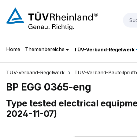
m Hauptinhalt springen
Zur Suche springen
Zur Hauptnavigation springen
Home
Themenbereiche
TÜV-Verband-Regelwerk
TÜV-Verband-Regelwerk
TÜV-Verband-Bauteilprüfbl
BP EGG 0365-eng
Type tested electrical equipm
2024-11-07)