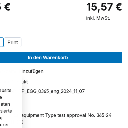
5 €
15,57 €
inkl. MwSt.
auswählen
Print
In den Warenkorb
rkzettel hinzufügen
 zum Produkt
bsite.
mmer:
D_BP_EGG_0365_eng_2024_11_07
e
Daten
5-eng
sierte
 electrical equipment Type test approval No. 365-24
re
024-11-07)
serer