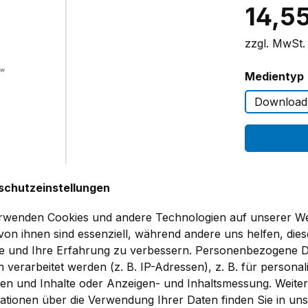
14,5
zzgl. MwSt.
Medientyp
Download
Zum Me
schutzeinstellungen
Fragen
rwenden Cookies und andere Technologien auf unserer We
Produktnu
 von ihnen sind essenziell, während andere uns helfen, dies
Bibliografie
e und Ihre Erfahrung zu verbessern. Personenbezogene 
BP EGG 036
 verarbeitet werden (z. B. IP-Adressen), z. B. für personali
Type tested
en und Inhalte oder Anzeigen- und Inhaltsmessung. Weite
(Ausgabe: 2
ationen über die Verwendung Ihrer Daten finden Sie in un