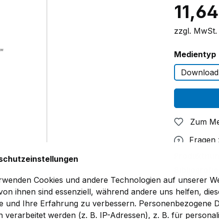
11,64
zzgl. MwSt.
Medientyp
Download
Zum Me
Fragen
Produktnu
schutzeinstellungen
Bibliografie
rwenden Cookies und andere Technologien auf unserer We
BP EGG 03
 von ihnen sind essenziell, während andere uns helfen, dies
Bauteilgepr
e und Ihre Erfahrung zu verbessern. Personenbezogene 
(Ausgabe: 2
 verarbeitet werden (z. B. IP-Adressen), z. B. für personali