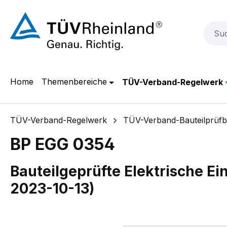
m Hauptinhalt springen
Zur Suche springen
Zur Hauptnavigation springen
Home
Themenbereiche
TÜV-Verband-Regelwerk
TÜV-Verband-Regelwerk
TÜV-Verband-Bauteilprüfbl
BP EGG 0354
Bauteilgeprüfte Elektrische E
2023-10-13)