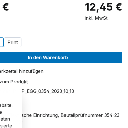
 €
12,45 €
inkl. MwSt.
auswählen
Print
In den Warenkorb
rkzettel hinzufügen
 zum Produkt
mmer:
D_BP_EGG_0354_2023_10_13
bsite.
54
e
üfte Elektrische Einrichtung, Bauteilprüfnummer 354-23
Daten
023-10-13)
sierte