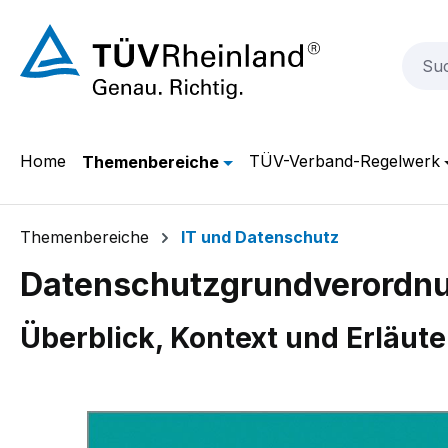
m Hauptinhalt springen
Zur Suche springen
Zur Hauptnavigation springen
Home
TÜV-Verband-Regelwerk
Themenbereiche
Themenbereiche
IT und Datenschutz
Datenschutzgrundverordn
Überblick, Kontext und Erläute
Bildergalerie überspringen