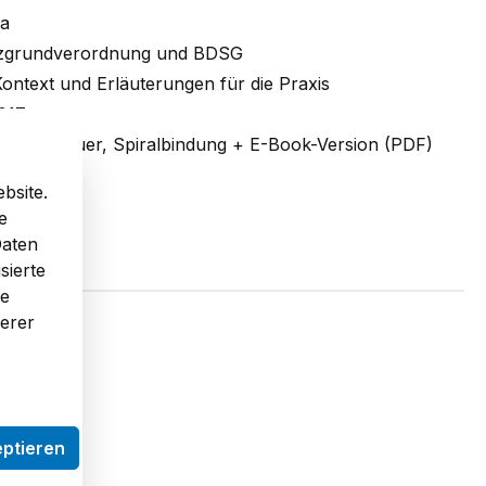
ra
zgrundverordnung und BDSG
Kontext und Erläuterungen für die Praxis
2017
 DIN A4 quer, Spiralbindung + E-Book-Version (PDF)
-0253-6
bsite.
e
Daten
sierte
re
serer
eptieren