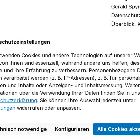
Gerald Spy
Datenschut
Überblick, 
1. Auflage 
352 Seiten,
schutzeinstellungen
978-3-7406
rwenden Cookies und andere Technologien auf unserer We
 von ihnen sind essenziell, während andere uns helfen, dies
e und Ihre Erfahrung zu verbessern. Personenbezogene 
eseprobe
 verarbeitet werden (z. B. IP-Adressen), z. B. für personali
en und Inhalte oder Anzeigen- und Inhaltsmessung. Weite
ationen über die Verwendung Ihrer Daten finden Sie in un
chutzerklärung
. Sie können Ihre Auswahl jederzeit unter
llungen
widerrufen oder anpassen.
Betriebsräte, EDV-Verantwortliche
chnisch notwendige
Konfigurieren
Alle Cookies akz