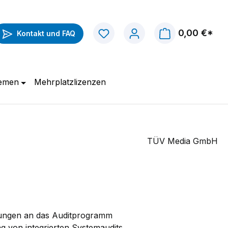
0,00 €*
Kontakt und FAQ
hemen
Mehrplatzlizenzen
TÜV Media GmbH
ungen an das Auditprogramm
 von integrierten Systemaudits