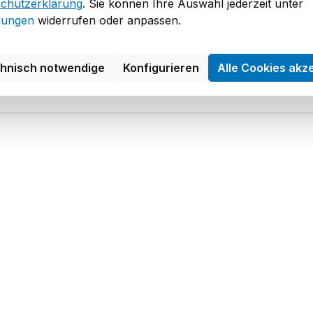
chutzerklärung
. Sie können Ihre Auswahl jederzeit unter
t-, SGA- und Energiemanagementsystemen, ein Beispiel für
llungen
widerrufen oder anpassen.
chnisch notwendige
Konfigurieren
Alle Cookies akz