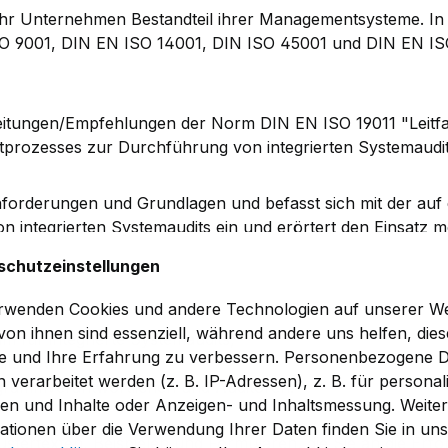
mehr Unternehmen Bestandteil ihrer Managementsysteme. In d
 9001, DIN EN ISO 14001, DIN ISO 45001 und DIN EN ISO 5
Anleitungen/Empfehlungen der Norm DIN EN ISO 19011 "Lei
itprozesses zur Durchführung von integrierten Systemaudit
Anforderungen und Grundlagen und befasst sich mit der auf
von integrierten Systemaudits ein und erörtert den Einsatz
schutzeinstellungen
rwenden Cookies und andere Technologien auf unserer We
 von ihnen sind essenziell, während andere uns helfen, dies
 für integrierte Systemaudits,
e und Ihre Erfahrung zu verbessern. Personenbezogene 
its sowie
 verarbeitet werden (z. B. IP-Adressen), z. B. für personali
grammverantwortlichen und Auditoren.
en und Inhalte oder Anzeigen- und Inhaltsmessung. Weite
ationen über die Verwendung Ihrer Daten finden Sie in un
ustertexten, Beispielen und Formularen, die Sie an die Erf