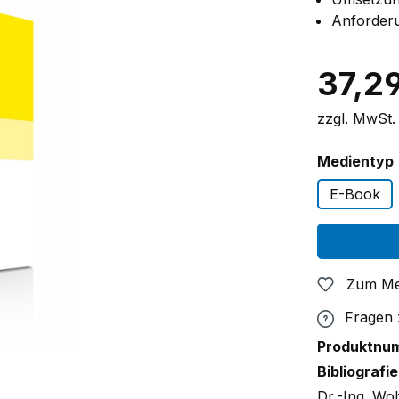
Anforder
37,2
zzgl. MwSt.
Medientyp
E-Book
Zum Me
Fragen
Produktnu
Bibliografie
Dr.-Ing. Wo