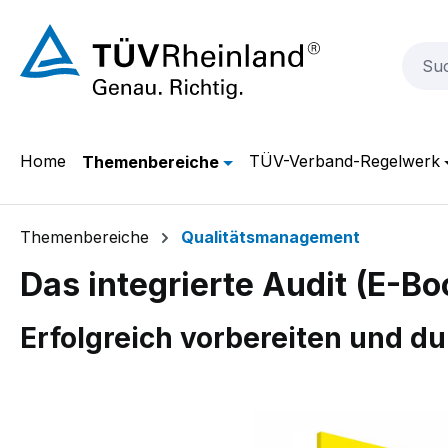
m Hauptinhalt springen
Zur Suche springen
Zur Hauptnavigation springen
Home
TÜV-Verband-Regelwerk
Themenbereiche
Themenbereiche
Qualitätsmanagement
Das integrierte Audit (E-Bo
Erfolgreich vorbereiten und d
Bildergalerie überspringen